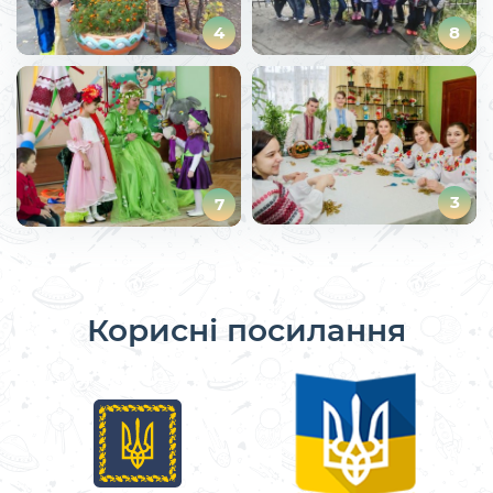
4
8
3
7
Корисні посилання