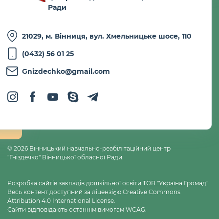
Ради
21029, м. Вінниця, вул. Хмельницьке шосе, 110
(0432) 56 01 25
Gnizdechko@gmail.com
© 2026
Вінницький навчально-реабілітаційний центр
"Гніздечко" Вінницької обласної Ради
.
Розробка сайтів закладів дошкільної освіти
ТОВ "Україна Громад"
Весь контент доступний за ліцензією Creative Commons
Attribution 4.0 International License.
Сайти відповідають останнім вимогам WCAG.